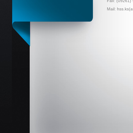
Fax: (09261)
Mail: hss.ks(